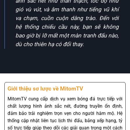
ảnh sắc nét như thần thạch, tốc độ như
gió vù vút, và âm thanh như tiếng vũ khí
va chạm, cuồn cuộn dâng trào. Đến với
hệ thống chiếu cầu này, bạn sẽ không
bao giờ bị lỡ mất một màn tranh đấu nào,
dù cho thiên hạ có đổi thay.
Giới thiệu sơ lược về MitomTV
MitomTV cung cấp dịch vụ xem bóng đá trực tiếp với
chất lượng hình ảnh sắc nét, đường truyền ổn định,
đảm bảo trải nghiệm trọn vẹn cho người hâm mộ. Hệ
thống cập nhật liên tục lịch thi đấu, bảng xếp hạng, tỷ
số trực tiếp giúp theo dõi các giải quan trọng một cách