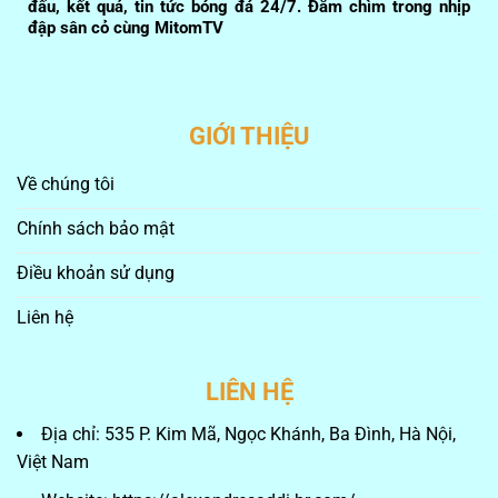
đấu, kết quả, tin tức bóng đá 24/7. Đắm chìm trong nhịp
quan tâm lớn của người hâm mộ trong nước. Đây là
đập sân cỏ cùng MitomTV
nơi tranh tài của các đội bóng hàng đầu như Hà Nội
FC, Hoàng Anh Gia Lai, Viettel FC.
AFC Champions League: Giải danh giá nhất châu Á
GIỚI THIỆU
cấp câu lạc bộ, quy tụ những đại diện mạnh nhất từ
Nhật Bản, Hàn Quốc, Trung Quốc, Iran và nhiều quốc
Về chúng tôi
gia khác.
Chính sách bảo mật
K-League & J-League: Hai giải vô địch quốc gia hàng
đầu của Hàn Quốc và Nhật Bản, nơi sản sinh ra
Điều khoản sử dụng
nhiều cầu thủ chất lượng góp mặt ở bóng đá châu
Âu.
Liên hệ
AFF Cup: Giải hấp dẫn dành cho các đội tuyển Đông
Nam Á, thu hút sự quan tâm lớn từ người hâm mộ
LIÊN HỆ
Việt Nam mỗi khi đội tuyển quốc gia thi đấu.
Địa chỉ: 535 P. Kim Mã, Ngọc Khánh, Ba Đình, Hà Nội,
SEA Games: Sự kiện thể thao quan trọng của khu
Việt Nam
vực, nơi các đội tuyển U23 tranh tài để giành tấm