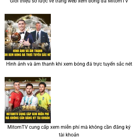
Giới thiệu sơ lược về trang web xem bóng đá MitomTV
MitomTV mang đến hệ thống phát sóng bóng đá trực
tiếp đa dạng, bao gồm những giải đấu hấp dẫn nhất
trên thế giới. Người hâm mộ có thể theo dõi các trận cầu
đỉnh cao từ châu Âu, Nam Mỹ, châu Á và trong nước mà
không lo bỏ lỡ bất kỳ khoảnh khắc quan trọng nào.
Những giải đấu bóng đá quốc tế hot nhất được phát
sóng trên MitomTV
Hình ảnh và âm thanh khi xem bóng đá trực tuyến sắc nét
Mitom TV cung cấp đầy đủ các giải đấu hàng đầu thế
giới, giúp người hâm mộ theo dõi những trận cầu hấp
dẫn mỗi ngày.
Ngoại hạng Anh (Premier League): Giải được yêu
thích nhất với sự góp mặt của những câu lạc bộ
hàng đầu như Manchester United, Liverpool, Chelsea.
Các trận luôn có nhịp độ cao, mang đến nhiều pha
bóng kịch tính.
MitomTV cung cấp xem miễn phí mà không cần đăng ký
tài khoản
La Liga: Sân chơi của những đội bóng giàu truyền