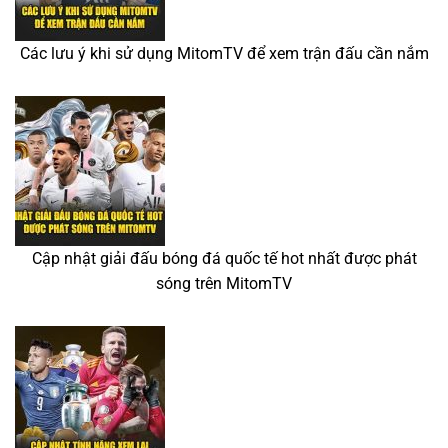
khác nhau. Bạn nên thử nghiệm để tìm ra lựa chọn phù
hợp nhất. Để tránh các quảng cáo không mong muốn
Các lưu ý khi sử dụng MitomTV để xem trận đấu cần nắm
có thể sử dụng trình chặn quảng cáo hoặc đóng các
cửa sổ bật lên khi xuất hiện.
Cập nhật giải đấu bóng đá quốc tế hot nhất được phát
sóng trên MitomTV
Các lưu ý khi sử dụng MitomTV để xem trận đấu cần nắm
Cách tối ưu trải nghiệm xem bóng đá trên MitomTV
Để có những phút giây xem bóng đá trọn vẹn trên