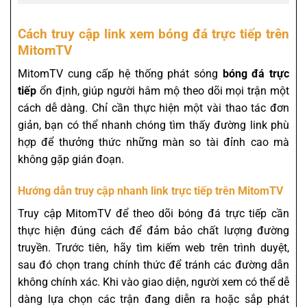
Cách truy cập link xem bóng đá trực tiếp trên
MitomTV
MitomTV cung cấp hệ thống phát sóng
bóng đá trực
tiếp
ổn định, giúp người hâm mộ theo dõi mọi trận một
cách dễ dàng. Chỉ cần thực hiện một vài thao tác đơn
giản, bạn có thể nhanh chóng tìm thấy đường link phù
hợp để thưởng thức những màn so tài đỉnh cao mà
không gặp gián đoạn.
Hướng dẫn truy cập nhanh link trực tiếp trên MitomTV
Truy cập MitomTV để theo dõi bóng đá trực tiếp cần
thực hiện đúng cách để đảm bảo chất lượng đường
truyền. Trước tiên, hãy tìm kiếm web trên trình duyệt,
sau đó chọn trang chính thức để tránh các đường dẫn
không chính xác. Khi vào giao diện, người xem có thể dễ
dàng lựa chọn các trận đang diễn ra hoặc sắp phát