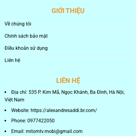
GIỚI THIỆU
Về chúng tôi
Chính sách bảo mật
Điều khoản sử dụng
Liên hệ
LIÊN HỆ
Địa chỉ: 535 P. Kim Mã, Ngọc Khánh, Ba Đình, Hà Nội,
Việt Nam
Website: https://alexandresaddi.br.com/
Phone: 0977422050
Email:
mitomtv.mobi@gmail.com