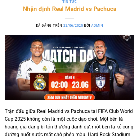
TIN TỨC
Nhận định Real Madrid vs Pachuca
ĐÃ ĐĂNG TRÊN
22/06/2025
BỞI
ADMIN
Trận đấu giữa Real Madrid vs Pachuca tại FIFA Club World
Cup 2025 không còn là một cuộc dạo chơi. Một bên là
hoàng gia đang bị tổn thương danh dự, một bên là kẻ cùng
đường nuốt nước mắt chờ phép màu. Hard Rock Stadium