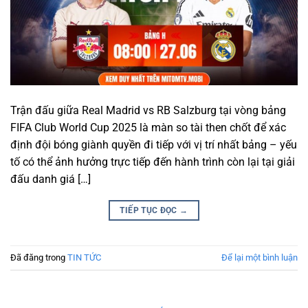
Trận đấu giữa Real Madrid vs RB Salzburg tại vòng bảng
FIFA Club World Cup 2025 là màn so tài then chốt để xác
định đội bóng giành quyền đi tiếp với vị trí nhất bảng – yếu
tố có thể ảnh hưởng trực tiếp đến hành trình còn lại tại giải
đấu danh giá […]
TIẾP TỤC ĐỌC
→
Đã đăng trong
TIN TỨC
Để lại một bình luận