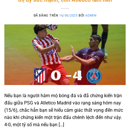
ĐÃ ĐĂNG TRÊN
16/06/2025
BỞI
ADMIN
Nếu bạn là người hâm mộ bóng đá và đã chứng kiến trận
đấu giữa PSG và Atletico Madrid vào rạng sáng hôm nay
(15/6), chắc hẳn bạn sẽ hiểu cảm giác thất vọng đến mức
nào khi chứng kiến một trận đấu chênh lệch đến như vậy.
4-0, một tỷ số mà nếu bạn […]