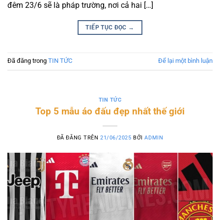
đêm 23/6 sẽ là pháp trường, nơi cả hai […]
TIẾP TỤC ĐỌC
→
Đã đăng trong
TIN TỨC
Để lại một bình luận
TIN TỨC
Top 5 mẫu áo đấu đẹp nhất thế giới
ĐÃ ĐĂNG TRÊN
21/06/2025
BỞI
ADMIN