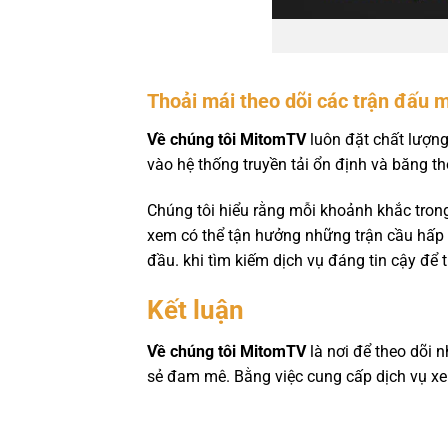
Thoải mái theo dõi các trận đấu m
Về chúng tôi MitomTV
luôn đặt chất lượn
vào hệ thống truyền tải ổn định và băng 
Chúng tôi hiểu rằng mỗi khoảnh khắc trong 
xem có thể tận hưởng những trận cầu hấp 
đầu. khi tìm kiếm dịch vụ đáng tin cậy để t
Kết luận
Về chúng tôi MitomTV
là nơi để theo dõi 
sẻ đam mê. Bằng việc cung cấp dịch vụ xe