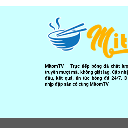
MitomTV – Trực tiếp bóng đá chất lư
truyền mượt mà, không giật lag. Cập nhật
đấu, kết quả, tin tức bóng đá 24/7. 
nhịp đập sân cỏ cùng MitomTV