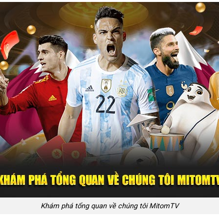
Khám phá tổng quan về chúng tôi MitomTV