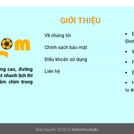
GIỚI THIỆU
Về chúng tôi
Đìn
Chính sách bảo mật
Điều khoản sử dụng
ợng cao, đường
Liên hệ
 nhanh lịch thi
Đắm chìm trong
tv 
Bản Quyền 2026 ©
mitomtv.mobi