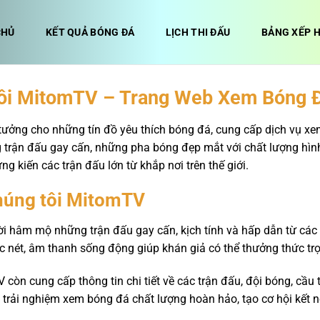
CHỦ
KẾT QUẢ BÓNG ĐÁ
LỊCH THI ĐẤU
BẢNG XẾP 
ôi MitomTV – Trang Web Xem Bóng 
ý tưởng cho những tín đồ yêu thích bóng đá, cung cấp dịch vụ xe
 trận đấu gay cấn, những pha bóng đẹp mắt với chất lượng hình
kiến các trận đấu lớn từ khắp nơi trên thế giới.
chúng tôi MitomTV
hâm mộ những trận đấu gay cấn, kịch tính và hấp dẫn từ các g
c nét, âm thanh sống động giúp khán giả có thể thưởng thức tr
V còn cung cấp thông tin chi tiết về các trận đấu, đội bóng, c
trải nghiệm xem bóng đá chất lượng hoàn hảo, tạo cơ hội kết n