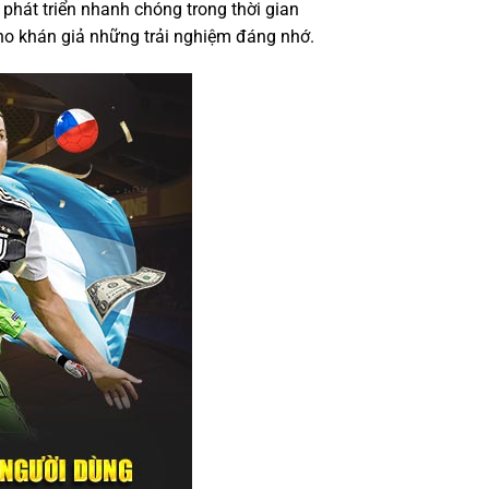
phát triển nhanh chóng trong thời gian
cho khán giả những trải nghiệm đáng nhớ.